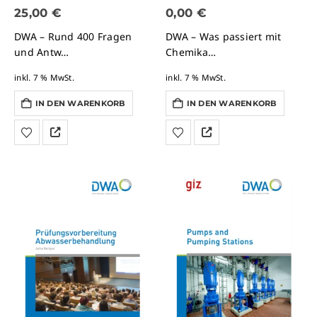
0
von 5
0
von 5
25,00
€
0,00
€
DWA – Rund 400 Fragen
DWA – Was passiert mit
und Antw…
Chemika…
inkl. 7 % MwSt.
inkl. 7 % MwSt.
IN DEN WARENKORB
IN DEN WARENKORB