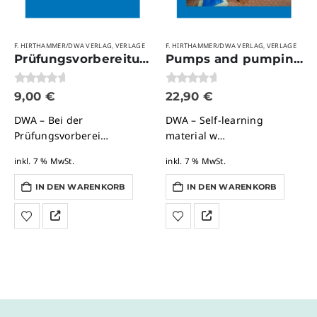
F. HIRTHAMMER/DWA VERLAG
VERLAGE
F. HIRTHAMMER/DWA VERLAG
VERLAGE
,
,
Prüfungsvorbereitung Abwasserbehandlung
Pumps and pumping stations
0
von 5
0
von 5
9,00
€
22,90
€
DWA – Bei der
DWA – Self-learning
Prüfungsvorberei…
material w…
inkl. 7 % MwSt.
inkl. 7 % MwSt.
IN DEN WARENKORB
IN DEN WARENKORB