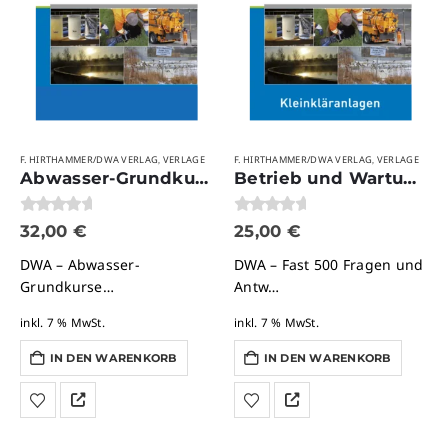
F. HIRTHAMMER/DWA VERLAG
VERLAGE
F. HIRTHAMMER/DWA VERLAG
VERLAGE
,
,
Abwasser-Grundkurse
Betrieb und Wartung von Kleinkläranlagen — Prüfungsvorbereitung
0
von 5
0
von 5
32,00
€
25,00
€
DWA – Abwasser-
DWA – Fast 500 Fragen und
Grundkurse
Antw…
Übe…
inkl. 7 % MwSt.
inkl. 7 % MwSt.
IN DEN WARENKORB
IN DEN WARENKORB