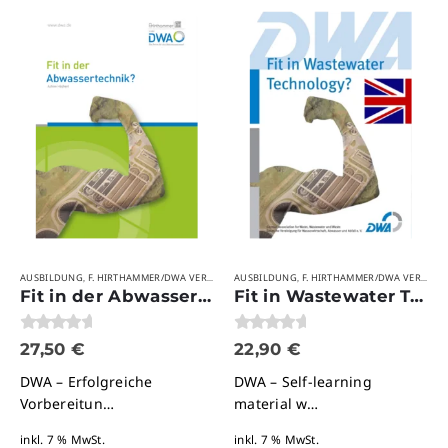
AUSBILDUNG
F. HIRTHAMMER/DWA VERLAG
IHK-PRÜFUNGSVORBEREITUNG
AUSBILDUNG
F. HIRTHAMMER/DWA VERLAG
VERLAGE
,
,
,
,
,
Fit in der Abwassertechnik?
Fit in Wastewater Technology?
0
von 5
0
von 5
27,50
€
22,90
€
DWA – Erfolgreiche
DWA – Self-learning
Vorbereitun…
material w…
inkl. 7 % MwSt.
inkl. 7 % MwSt.