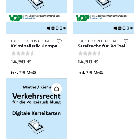
POLIZEI
POLIZEISTUDIUM
UNKATEGORISIERT
POLIZEI
VERLAG DEUTSCHE POLIZEILITERATUR
POLIZEISTUDIUM
UNKATEGORISI
,
,
,
,
,
Kriminalistik Kompakt für die Polizeiausbildung
Strafrecht für Polizeibeamte – Kompakt
0
von 5
0
von 5
14,90
€
14,90
€
inkl. 7 % MwSt.
inkl. 7 % MwSt.