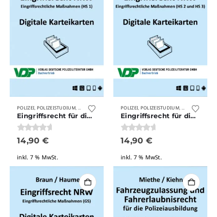
POLIZEI
POLIZEISTUDIUM
UNKATEGORISIERT
POLIZEI
VERLAG DEUTSCHE POLIZEILITERATUR
POLIZEISTUDIUM
UNKATEGORISI
,
,
,
,
,
Eingriffsrecht für die Polizeiausbildung
Eingriffsrecht für die Polizeiausbildung HS 2 und HS 3
0
von 5
0
von 5
14,90
€
14,90
€
inkl. 7 % MwSt.
inkl. 7 % MwSt.