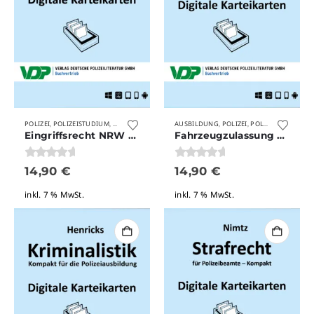
POLIZEI
POLIZEISTUDIUM
UNKATEGORISIERT
AUSBILDUNG
VERLAG DEUTSCHE POLIZEILITERATUR
POLIZEI
POLIZEISTUDIUM
,
,
,
,
,
,
Eingriffsrecht NRW – Grundstudium
Fahrzeugzulassung und Fahrerlaubnisrecht für die Polizeiausbildung
0
von 5
0
von 5
14,90
€
14,90
€
inkl. 7 % MwSt.
inkl. 7 % MwSt.