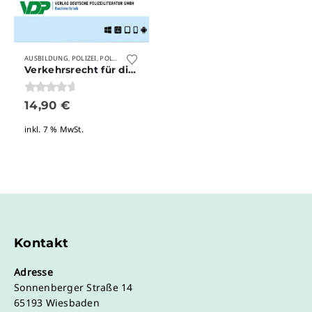
AUSBILDUNG
POLIZEI
POLIZEISTUDIUM
STUDIUM
VERLAG DEUTSCHE POLIZEILITERATU
,
,
,
,
Verkehrsrecht für die Polizeiausbildung
0
von 5
14,90
€
inkl. 7 % MwSt.
Kontakt
Adresse
Sonnenberger Straße 14
65193 Wiesbaden