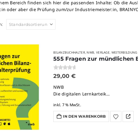
hem Bereich finden sich hier die passenden Inhalte: Ob die A
:in oder aber die Prüfung zum/zur Industriemeister:in, BRAINYO
h:
BILANZBUCHHALTER
NWB
VERLAGE
WEITERBILDUNG
,
,
,
555 Fragen zur mündlichen B
0
von 5
29,00
€
NWB
Die digitalen Lernkarteik…
inkl. 7 % MwSt.
IN DEN WARENKORB