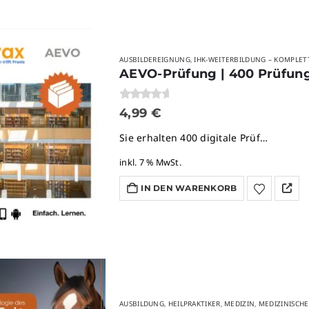
AUSBILDEREIGNUNG
IHK-WEITERBILDUNG – KOMPLET
,
0
von 5
4,99
€
Sie erhalten 400 digitale Prüf…
inkl. 7 % MwSt.
IN DEN WARENKORB
AUSBILDUNG
HEILPRAKTIKER
MEDIZIN
MEDIZINISCH
,
,
,