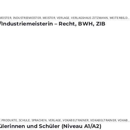
MEISTER
INDUSTRIEMEISTER
MEISTER
VERLAGE
VERLAGSHAUS ZITZMANN
WEITERBILDUNG
,
,
,
,
,
r/Industriemeisterin – Recht, BWH, ZIB
E PRODUKTE
SCHULE
SPRACHEN
VERLAGE
VOKABELTRAINER
VOKABELTRAINER
VOKABELTRAINER
,
,
,
,
,
,
ülerinnen und Schüler (Niveau A1/A2)