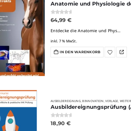
Anatomie und Physiologie 
0
von 5
64,99
€
Entdecke die Anatomie und Phys…
inkl. 7 % MwSt.
IN DEN WARENKORB
AUSBILDEREIGNUNG
BINNOVATION
VERLAGE
WEITE
,
,
,
Ausbildereignungsprüfung (
0
von 5
18,90
€