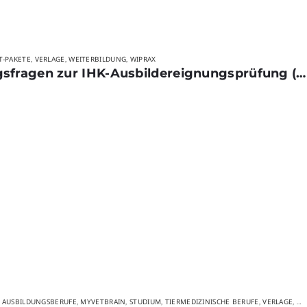
T-PAKETE
VERLAGE
WEITERBILDUNG
WIPRAX
,
,
,
AEVO-Prüfung | 400 Prüfungsfragen zur IHK-Ausbildereignungsprüfung (Ada-Schein) | Ausbildung der Ausbilder | Laufzeit 24 Monate
E AUSBILDUNGSBERUFE
MYVETBRAIN
STUDIUM
TIERMEDIZINISCHE BERUFE
VERLAGE
WE
,
,
,
,
,