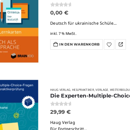
0
von 5
0,00
€
Deutsch für ukrainische Schüle…
inkl. 7 % MwSt.
IN DEN WARENKORB
HAUG VERLAG
HEILPRAKTIKER
VERLAGE
WEITERBILD
,
,
,
Die Experten-Multiple-Choic
0
von 5
29,99
€
Haug Verlag
Für Fortgeschritt…