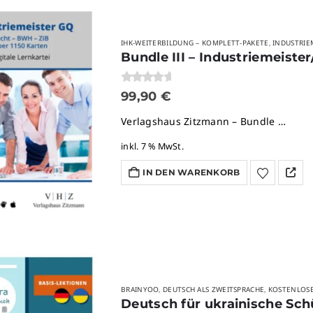
IHK-WEITERBILDUNG – KOMPLETT-PAKETE
INDUSTRIE
,
Bundle III – Industriemeiste
0
von 5
99,90
€
Verlagshaus Zitzmann – Bundle …
inkl. 7 % MwSt.
IN DEN WARENKORB
BRAINYOO
DEUTSCH ALS ZWEITSPRACHE
KOSTENLOS
,
,
Deutsch für ukrainische Sch