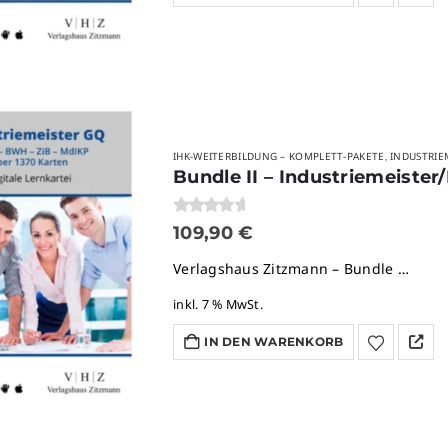
IHK-WEITERBILDUNG – KOMPLETT-PAKETE
INDUSTRIE
,
Bundle II – Industriemeister
0
von 5
109,90
€
Verlagshaus Zitzmann – Bundle …
inkl. 7 % MwSt.
IN DEN WARENKORB