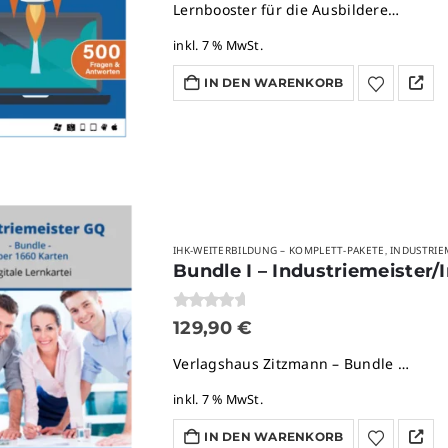
Lernbooster für die Ausbildere…
inkl. 7 % MwSt.
IN DEN WARENKORB
IHK-WEITERBILDUNG – KOMPLETT-PAKETE
INDUSTRIE
,
0
von 5
129,90
€
Verlagshaus Zitzmann – Bundle …
inkl. 7 % MwSt.
IN DEN WARENKORB