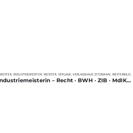
MEISTER
INDUSTRIEMEISTER
MEISTER
VERLAGE
VERLAGSHAUS ZITZMANN
WEITERBILDUNG
,
,
,
,
,
Bundle I – Industriemeister/Industriemeisterin – Recht · BWH · ZIB · MdIKP · NTG