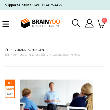
Support-Hotline:
+49 611 44 75 44 22
0
VERANSTALTUNGEN
EINFÜHRUNG IN DAS ISERV-MODUL BRAINYOO
03
März
2022