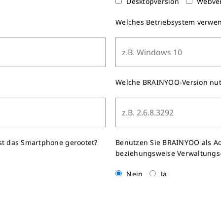
Desktopversion
Webve
Welches Betriebsystem verwen
Welche BRAINYOO-Version nutz
st das Smartphone gerootet?
Benutzen Sie BRAINYOO als Ad
beziehungsweise Verwaltungs-
Nein
Ja
rem Smartphone installiert?
Welchen Browser verwenden Si