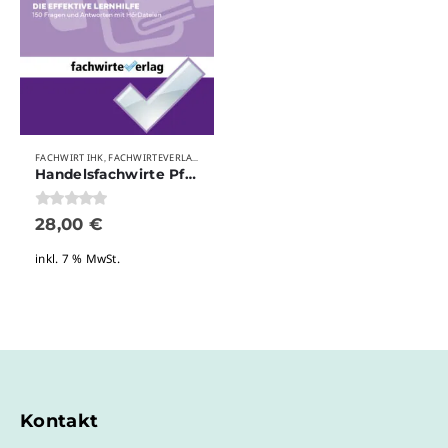
FACHWIRT IHK
FACHWIRTEVERLAG
WEITERBILDUNG
,
,
Handelsfachwirte Pflichtfach – Führung und Personalmanagement
0
von 5
28,00
€
inkl. 7 % MwSt.
Kontakt