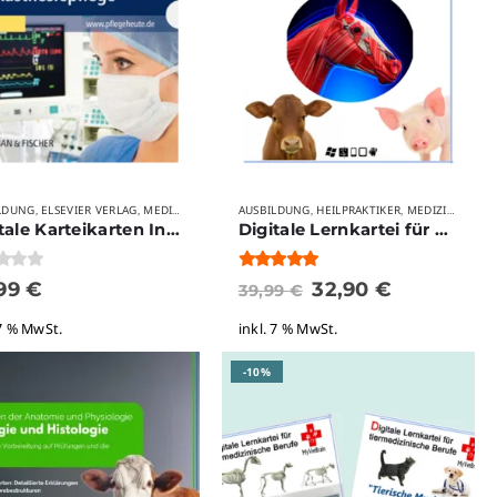
 AUSBILDUNGSBERUFE
LDUNG
ELSEVIER VERLAG
MYVETBRAIN
MEDIZIN
MEDIZINISCHE AUSBILDUNGSBERUFE
STUDIUM
AUSBILDUNG
TIERMEDIZINISCHE BERUFE
HEILPRAKTIKER
MEDIZIN
STUDIUM
VERLAGE
MEDIZ
VERL
WEI
,
,
,
,
,
,
,
,
,
,
,
,
,
Digitale Karteikarten Intensiv- und Anästhesiepflege
Digitale Lernkartei für die tierische Muskellehre
 5
5.00
von 5
,99
€
32,90
€
39,99
€
 7 % MwSt.
inkl. 7 % MwSt.
-10%