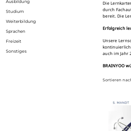
Ausbildung
Die Lernkarte
durch Fachau
Studium
bereit. Die L
Weiterbildung
Erfolgreich l
Sprachen
Unsere Lernso
Freizeit
kontinuierlic
Sonstiges
auch im Jahr
BRAINYOO wüns
Sortieren nac