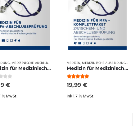
LDUNG
EME
ERMEDIZINISCHE BERUFE
VERLAGE
MEDIZINISCHE AUSBILDUNGSBERUFE
WEITERBILDUNG
MEDIZIN
SABINA MANDT
MEDIZINISCHE AUSBILDUNGSBERUFE
VERLAGE
,
,
,
,
,
,
Medizin für Medizinische Fachangestellte – Abschlussprüfung
Medizin für Medizinische Fachangestellte – Zwischen- & Abschlussprüfung
 5
5.00
von 5
99
€
19,99
€
 7 % MwSt.
inkl. 7 % MwSt.