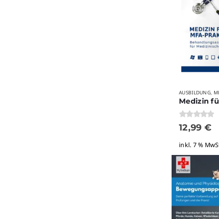
AUSBILDUNG
M
,
0
von 5
12,99
€
inkl. 7 % MwS