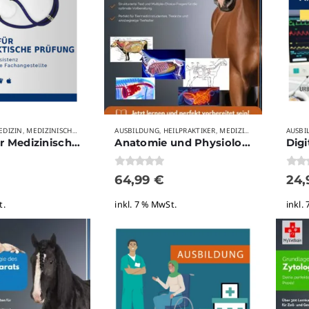
EDIZIN
MEDIZINISCHE AUSBILDUNGSBERUFE
AUSBILDUNG
SABINA MANDT
HEILPRAKTIKER
VERLAGE
MEDIZIN
MEDIZINISCHE
AUSBI
,
,
,
,
,
,
Medizin für Medizinische Fachangestellte – Praktische Prüfung
Anatomie und Physiologie des Magen-Darm-Trakts
0
von 5
0
von
64,99
€
24
t.
inkl. 7 % MwSt.
inkl.