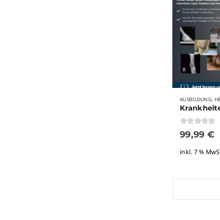
AUSBILDUNG
H
,
0
von 5
99,99
€
inkl. 7 % MwS