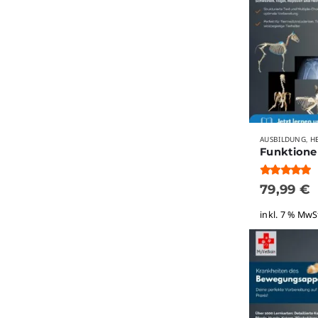
AUSBILDUNG
H
,
5.00
von 5
79,99
€
inkl. 7 % MwS