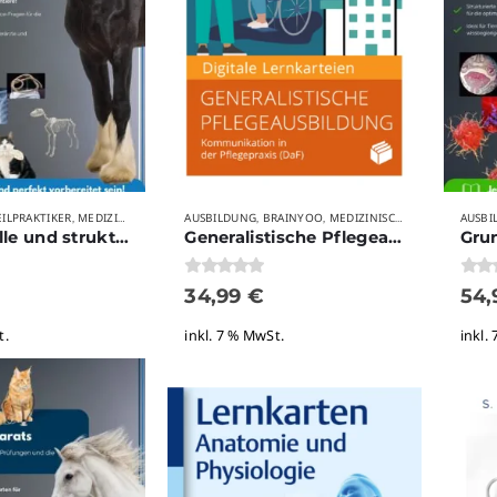
EILPRAKTIKER
MEDIZIN
MEDIZINISCHE AUSBILDUNGSBERUFE
AUSBILDUNG
BRAINYOO
MEDIZINISCHE AUSBILDUNGSBERUFE
MYVETBRAIN
STUDIUM
AUSBI
TI
,
,
,
,
,
,
,
Funktionelle und strukturelle Anatomie und Physiologie des Bewegungsapparats
Generalistische Pflegeausbildung – Kommunikation in der Pflegepraxis (DaF)
0
von 5
0
von
34,99
€
54
t.
inkl. 7 % MwSt.
inkl.