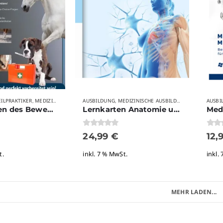
EILPRAKTIKER
MEDIZIN
MEDIZINISCHE AUSBILDUNGSBERUFE
AUSBILDUNG
MEDIZINISCHE AUSBILDUNGSBERUFE
MYVETBRAIN
STUDIUM
AUSBI
THI
TI
,
,
,
,
,
,
,
Krankheiten des Bewegungsapparates (erweiterte Neuauflage)
Lernkarten Anatomie und Physiologie – Komplett
0
von 5
0
von
24,99
€
12,
t.
inkl. 7 % MwSt.
inkl.
MEHR LADEN...