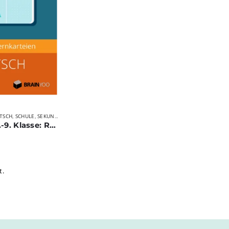
TSCH
SCHULE
SEKUNDARSTUFE I
VERLAGE
,
,
,
Deutsch 5.-9. Klasse: Rechtschreibung und Grammatik
t.