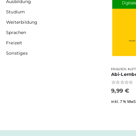
Ausbildung
Studium
Weiterbildung
Sprachen
Freizeit
Sonstiges
ENGLISCH
KLET
,
0
von 5
9,99
€
inkl. 7 % MwS