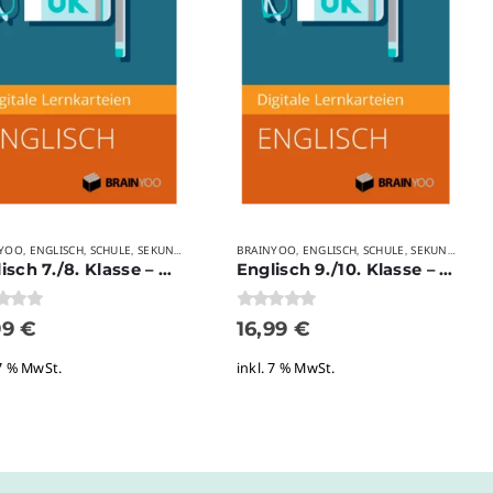
NYOO
AGE
ENGLISCH
SCHULE
SEKUNDARSTUFE I
BRAINYOO
VERLAGE
ENGLISCH
SCHULE
SEKUNDARSTUFE I
,
,
,
,
,
,
,
Englisch 7./8. Klasse – Grammatik
Englisch 9./10. Klasse – Grammatik
 5
0
von 5
99
€
16,99
€
 7 % MwSt.
inkl. 7 % MwSt.