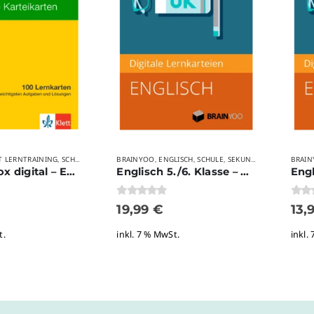
T LERNTRAINING
SCHULE
SEKUNDARSTUFE II
BRAINYOO
ENGLISCH
VERLAGE
SCHULE
SEKUNDARSTUFE I
BRAI
VERL
,
,
,
,
,
,
,
Abi-Lernbox digital – ENGLISCH 2.0
Englisch 5./6. Klasse – Grammatik
0
von 5
0
von
19,99
€
13,
t.
inkl. 7 % MwSt.
inkl.