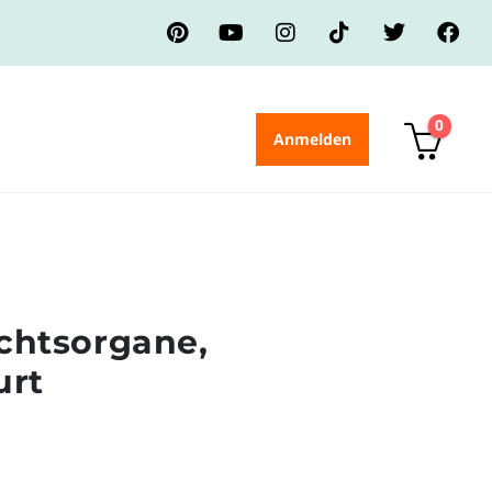
0
Anmelden
chtsorgane,
urt