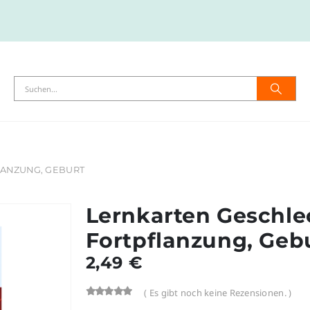
ANZUNG, GEBURT
Lernkarten Geschle
Fortpflanzung, Geb
2,49
€
( Es gibt noch keine Rezensionen. )
0
out-of %1$s5%2$s