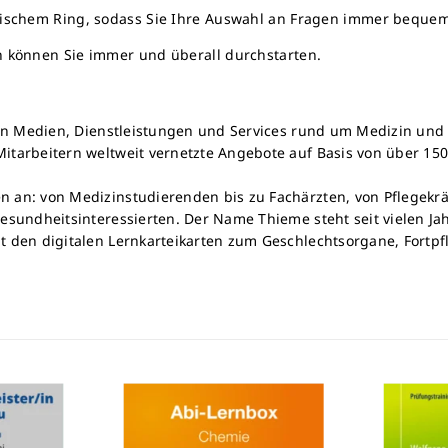
raktischem Ring, sodass Sie Ihre Auswahl an Fragen immer bequ
en können Sie immer und überall durchstarten.
chen Medien, Dienstleistungen und Services rund um Medizin u
itarbeitern weltweit vernetzte Angebote auf Basis von über 15
n an: von Medizinstudierenden bis zu Fachärzten, von Pflegek
sundheitsinteressierten. Der Name Thieme steht seit vielen Jahr
t den digitalen Lernkarteikarten zum Geschlechtsorgane, Fortpf