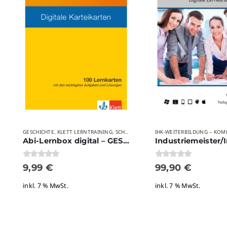
GESCHICHTE
KLETT LERNTRAINING
SCHULE
VERLAGE
,
,
,
Abi-Lernbox digital – GESCHICHTE 2.0
0
von 5
0
von 5
9,99
€
99,90
€
inkl. 7 % MwSt.
inkl. 7 % MwSt.