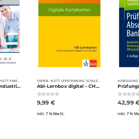
INDUSTRIEMEISTER
CHEMIE
KLETT LERNTRAINING
INDUSTRIEMEISTER
SCHULE
MEISTER
VERLAGE
VERLAGE
VERLAGSHAU
AUSBILDUNG
IHK-WEITERBILDUNG – KOMPLETT-PAKETE
,
,
,
,
,
,
,
,
Industriemeister/Industriemeisterin Leitungsbau
Abi-Lernbox digital – CHEMIE 1.2
0
von 5
0
von 5
9,99
€
42,99
inkl. 7 % MwSt.
inkl. 7 % M