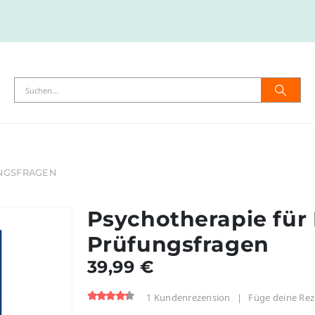
UNGSFRAGEN
Psychotherapie für 
Prüfungsfragen
39,99
€
1
Kundenrezension
|
Füge deine Rez
4.00
out-of %1$s5%2$s