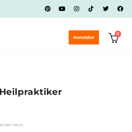
0
Anmelden
Heilpraktiker
ension hinzu