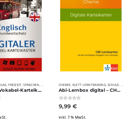
RLAG
FREIZEIT
SPRACHEN
STUDIUM
VERLAGE
CHEMIE
VOKABELTRAINER
KLETT LERNTRAINING
VOKABELTRAINER
SCHULE
VERLAGE
VOK
,
,
,
,
,
,
,
,
,
,
Digitale Vokabel-Karteikarten Englisch Grundwortschatz (>1400 Wörter)
Abi-Lernbox digital – CHEMIE 1.2
0
von 5
9,99
€
wSt.
inkl. 7 % MwSt.