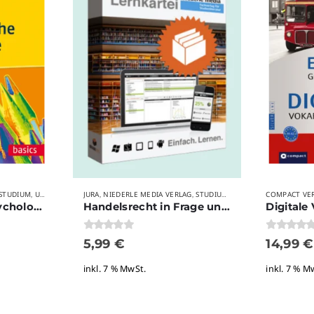
STUDIUM
UTB.
VERLAGE
JURA
NIEDERLE MEDIA VERLAG
STUDIUM
VERLAGE
COMPACT VE
,
,
,
,
,
Pädagogische Psychologie – Fritz/Hussy/Tobinski
Handelsrecht in Frage und Antwort
0
von 5
0
von 5
5,99
€
14,99
€
inkl. 7 % MwSt.
inkl. 7 % M