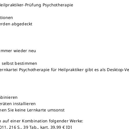
Heilpraktiker-Prüfung Psychotherapie
ktionen
werden abgedeckt
n immer wieder neu
 selbst bestimmen
rnkartei Psychotherapie für Heilpraktiker gibt es als Desktop-Ve
mbinieren
räten installieren
rnen Sie keine Lernkarte umsonst
n auf einer Kombination folgender Werke:
1, 216 S., 39 Tab., kart. 39,99 € [D]