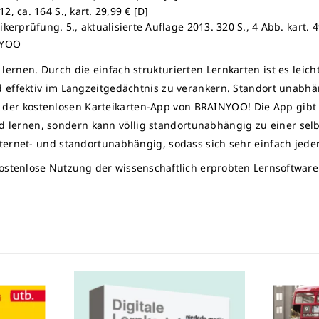
2, ca. 164 S., kart. 29,99 € [D]
ikerprüfung. 5., aktualisierte Auflage 2013. 320 S., 4 Abb. kart. 4
NYOO
ernen. Durch die einfach strukturierten Lernkarten ist es leic
d effektiv im Langzeitgedächtnis zu verankern. Standort unabh
er kostenlosen Karteikarten-App von BRAINYOO! Die App gibt e
ernen, sondern kann völlig standortunabhängig zu einer selbs
ternet- und standortunabhängig, sodass sich sehr einfach jeder
e kostenlose Nutzung der wissenschaftlich erprobten Lernsoftwa