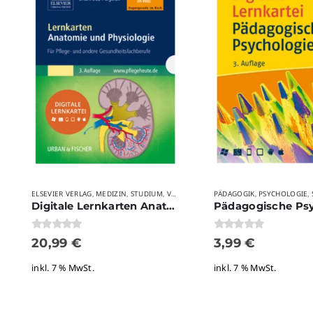
ELSEVIER VERLAG
MEDIZIN
STUDIUM
VERLAGE
PÄDAGOGIK
PSYCHOLOGIE
,
,
,
,
,
Digitale Lernkarten Anatomie und Physiologie
0
von 5
0
von 5
20,99
€
3,99
€
inkl. 7 % MwSt.
inkl. 7 % MwSt.