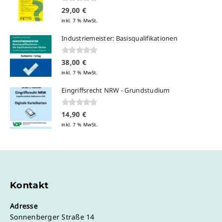
0
von 5
29,00
€
inkl. 7 % MwSt.
Industriemeister: Basisqualifikationen
0
von 5
38,00
€
inkl. 7 % MwSt.
Eingriffsrecht NRW - Grundstudium
0
von 5
14,90
€
inkl. 7 % MwSt.
Kontakt
Adresse
Sonnenberger Straße 14