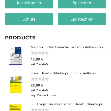
Karteikarten
Sprachen
Schule
Lerntechnik
PRODUCTS
Medizin für Medizinische Fachangestellte - Praktische Prüfung
0
von 5
12,99
€
inkl. 7 % MwSt.
5 vor Bilanzbuchhalterprüfung (7. Auflage)
0
von 5
29,00
€
inkl. 7 % MwSt.
Versandkosten
zzgl.
555 Fragen zur mündlichen Bilanzbuchhalterprüfung (5. Auflage)