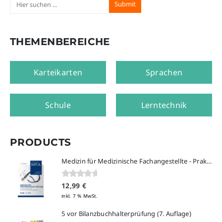
THEMENBEREICHE
Karteikarten
Sprachen
Schule
Lerntechnik
PRODUCTS
Medizin für Medizinische Fachangestellte - Praktische Prüfung
0
von 5
12,99
€
inkl. 7 % MwSt.
5 vor Bilanzbuchhalterprüfung (7. Auflage)