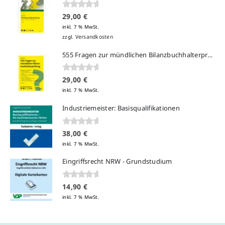
0
von 5
29,00
€
inkl. 7 % MwSt.
Versandkosten
zzgl.
555 Fragen zur mündlichen Bilanzbuchhalterprüfung (5. Auflage)
0
von 5
29,00
€
inkl. 7 % MwSt.
Industriemeister: Basisqualifikationen
0
von 5
38,00
€
inkl. 7 % MwSt.
Eingriffsrecht NRW - Grundstudium
0
von 5
14,90
€
inkl. 7 % MwSt.