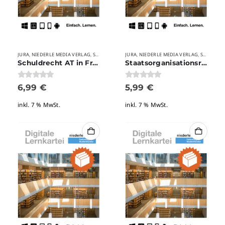
JURA
NIEDERLE MEDIA VERLAG
STUDIUM
VERLAGE
JURA
NIEDERLE MEDIA VERLAG
STUDIUM
,
,
,
,
,
,
Schuldrecht AT in Frage und Antwort
Staatsorganisationsrecht in Frage und Antwort
0
von 5
0
von 5
6,99
€
5,99
€
inkl. 7 % MwSt.
inkl. 7 % MwSt.