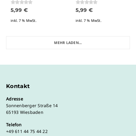
0
von 5
0
von 5
5,99
€
5,99
€
inkl. 7 % MwSt.
inkl. 7 % MwSt.
MEHR LADEN...
Kontakt
Adresse
Sonnenberger Straße 14
65193 Wiesbaden
Telefon
+49 611 44 75 44 22