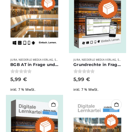
JURA
NIEDERLE MEDIA VERLAG
STUDIUM
VERLAGE
JURA
NIEDERLE MEDIA VERLAG
STUDIUM
,
,
,
,
,
,
BGB AT in Frage und Antwort
Grundrechte in Frage und Antwort
0
von 5
0
von 5
5,99
€
5,99
€
inkl. 7 % MwSt.
inkl. 7 % MwSt.