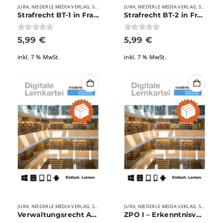
JURA
NIEDERLE MEDIA VERLAG
STUDIUM
VERLAGE
JURA
NIEDERLE MEDIA VERLAG
STUDIUM
,
,
,
,
,
Strafrecht BT-1 in Frage und Antwort
Strafrecht BT-2 in Frage und Antwort
0
von 5
0
von 5
5,99
€
5,99
€
inkl. 7 % MwSt.
inkl. 7 % MwSt.
JURA
NIEDERLE MEDIA VERLAG
STUDIUM
VERLAGE
JURA
NIEDERLE MEDIA VERLAG
STUDIUM
,
,
,
,
,
,
Verwaltungsrecht AT in Frage und Antwort
ZPO I – Erkenntnisverfahren in Frage und Antwort