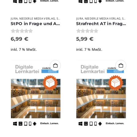
JURA
NIEDERLE MEDIA VERLAG
STUDIUM
VERLAGE
JURA
NIEDERLE MEDIA VERLAG
STUDIUM
,
,
,
,
,
,
StPO in Frage und Antwort
Strafrecht AT in Frage und Antwort
0
von 5
0
von 5
6,99
€
5,99
€
inkl. 7 % MwSt.
inkl. 7 % MwSt.