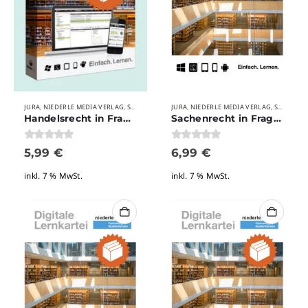
JURA
NIEDERLE MEDIA VERLAG
STUDIUM
VERLAGE
JURA
NIEDERLE MEDIA VERLAG
STUDIUM
,
,
,
,
,
,
Handelsrecht in Frage und Antwort
Sachenrecht in Frage und Antwort
0
von 5
0
von 5
5,99
€
6,99
€
inkl. 7 % MwSt.
inkl. 7 % MwSt.