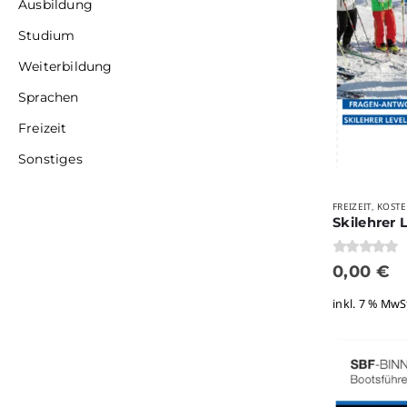
Ausbildung
Studium
Weiterbildung
Sprachen
Freizeit
Sonstiges
FREIZEIT
KOSTE
,
Skilehrer L
0
von 5
0,00
€
inkl. 7 % MwS