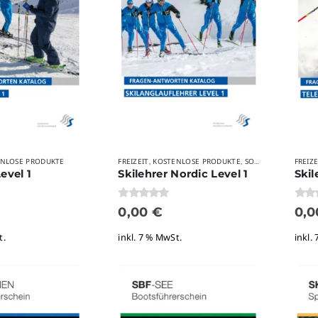
NLOSE PRODUKTE
FREIZEIT
KOSTENLOSE PRODUKTE
SONSTIGES
FREIZE
,
,
evel 1
Skilehrer Nordic Level 1
0
von 5
0
von
0,00
€
0,
t.
inkl. 7 % MwSt.
inkl.