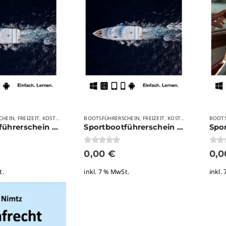
CHEIN
FREIZEIT
KOSTENLOSE PRODUKTE
BOOTSFÜHRERSCHEIN
SONSTIGES
FREIZEIT
KOSTENLOSE PRODUKTE
BOOTS
,
,
,
,
,
Sportbootführerschein Binnen Prüfungsfragen
Sportbootführerschein See Prüfungsfragen
0
von 5
0
von
0,00
€
0,
t.
inkl. 7 % MwSt.
inkl.