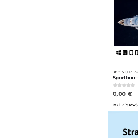
BOOTSFÜHRERS
0
von 5
0,00
€
inkl. 7 % MwS