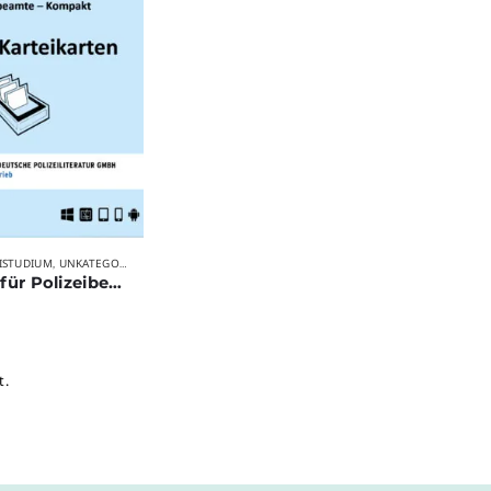
ISTUDIUM
UNKATEGORISIERT
VERLAG DEUTSCHE POLIZEILITERATUR
,
,
Strafrecht für Polizeibeamte – Kompakt
t.