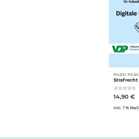
POLIZEI
POLIZE
,
0
von 5
14,90
€
inkl. 7 % MwS