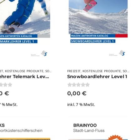
IT
KOSTENLOSE PRODUKTE
SONSTIGES
FREIZEIT
KOSTENLOSE PRODUKTE
SONSTIGES
,
,
,
,
Skilehrer Telemark Level 1
Snowboardlehrer Level 1
 5
0
von 5
00
€
0,00
€
 7 % MwSt.
inkl. 7 % MwSt.