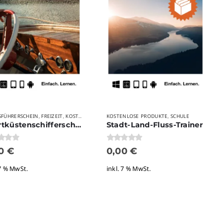
FÜHRERSCHEIN
FREIZEIT
KOSTENLOSE PRODUKTE
KOSTENLOSE PRODUKTE
SCHULE
,
,
,
Sportküstenschifferschein (SKS)
Stadt-Land-Fluss-Trainer
 5
0
von 5
00
€
0,00
€
 7 % MwSt.
inkl. 7 % MwSt.