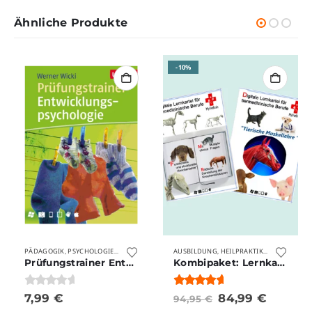
Ähnliche Produkte
-10%
N
STUDIUM
PÄDAGOGIK
VERLAGE
PSYCHOLOGIE
VOKABELTRAINER
STUDIUM
VOKABELTRAINER
UTB.
VERLAGE
AUSBILDUNG
VOKABELTRAINER
HEILPRAKTIKER
VOKABELTRAINE
MEDIZIN
M
,
,
,
,
,
,
,
,
,
,
,
,
,
Prüfungstrainer Entwicklungspsychologie
Kombipaket: Lernkarteien „Bewegungsapparat Anatomie“
0
von 5
5.00
von 5
7,99
€
84,99
€
94,95
€