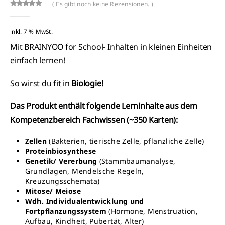
( Es gibt noch keine Rezensionen. )
0
out-of %1$s5%2$s
inkl. 7 % MwSt.
Mit BRAINYOO for School- Inhalten in kleinen Einheiten
einfach lernen!
So wirst du fit in
Biologie!
Das Produkt enthält folgende Lerninhalte aus dem
Kompetenzbereich Fachwissen (~350 Karten):
Zellen
(Bakterien, tierische Zelle, pflanzliche Zelle)
Proteinbiosynthese
Genetik/ Vererbung
(Stammbaumanalyse,
Grundlagen, Mendelsche Regeln,
Kreuzungsschemata)
Mitose/ Meiose
Wdh. Individualentwicklung und
Fortpflanzungssystem
(Hormone, Menstruation,
Aufbau, Kindheit, Pubertät, Alter)