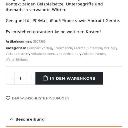
Kontext zeigen Beispielsätze, Unterbegriffe und
thematisch verwandte Wörter.
Geeignet für PC/Mac, iPad/iPhone sowie Android-Geräte.
Es entstehen garantiert keine weiteren Kosten!
Artikelnummer:
3607566
Compact Verlag
Französisch
Freizeit
Sprachen
Verlage
Kategorien:
,
,
,
,
,
Vokabeltrainer
Vokabeltrainer
Vokabeltrainer
Vokabeltrainer
,
,
,
,
Weiterbildung
IN DEN WARENKORB
Alternative:
DER WUNSCHLISTE HINZUFÜGEN
Beschreibung