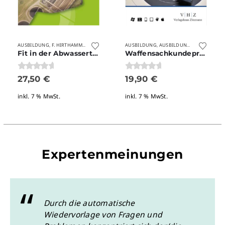
RLAGE
WEITERBILDUNG
AUSBILDUNG
F. HIRTHAMMER/DWA VERLAG
IHK-PRÜFUNGSVORBEREITUNG
AUSBILDUNG
AUSBILDUNG
INDUSTRIEME
VERLAGE
,
,
,
,
,
,
Fit in der Abwassertechnik?
Waffensachkundeprüfung nach § 7 – digitale Karteikarten
0
von 5
0
von 5
27,50
€
19,90
€
inkl. 7 % MwSt.
inkl. 7 % MwSt.
Expertenmeinungen
Durch die automatische
Wiedervorlage von Fragen und