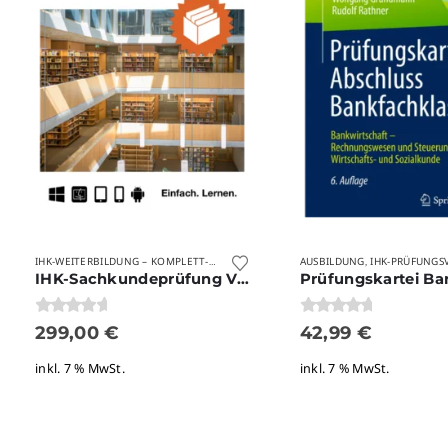
VERLAGE
AUSBILDUNG
WEITERBILDUNG
IHK-PRÜFUNGSVORBE
WIPRAX
IHK-WEITERBILDUNG – KOMPLETT-PAKETE
,
,
,
,
IHK-Sachkundeprüfung Versicherungsfachmann / Versicherungsfachfrau nach § 34d GewO – Laufzeit 24 Monate
0
von 5
0
von 5
299,00
€
42,99
€
inkl. 7 % MwSt.
inkl. 7 % MwSt.