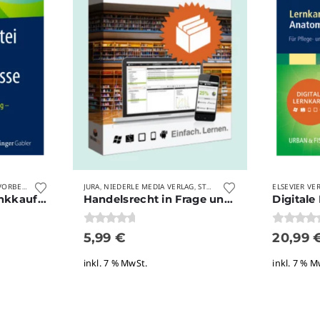
REITUNG
SPRINGER
JURA
VERLAGE
NIEDERLE MEDIA VERLAG
STUDIUM
VERLAGE
ELSEVIER VE
,
,
,
,
,
Prüfungskartei Bankkaufmann/Bankkauffrau – Abschluss Bankfachklasse – Grundmann/Rathner
Handelsrecht in Frage und Antwort
0
von 5
0
von 5
5,99
€
20,99
inkl. 7 % MwSt.
inkl. 7 % M