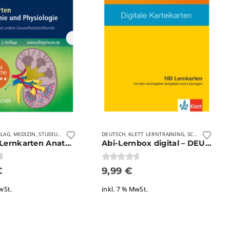
RLAG
MEDIZIN
STUDIUM
VERLAGE
DEUTSCH
KLETT LERNTRAINING
SCHULE
VERLAG
,
,
,
,
,
,
Digitale Lernkarten Anatomie und Physiologie
Abi-Lernbox digital – DEUTSCH 2.0
0
von 5
€
9,99
€
wSt.
inkl. 7 % MwSt.