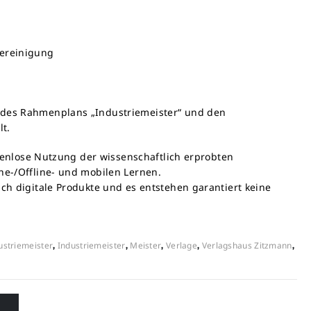
tereinigung
des Rahmenplans „Industriemeister“ und den
t.
stenlose Nutzung der wissenschaftlich erprobten
e-/Offline- und mobilen Lernen.
h digitale Produkte und es entstehen garantiert keine
ustriemeister
Industriemeister
Meister
Verlage
Verlagshaus Zitzmann
,
,
,
,
,