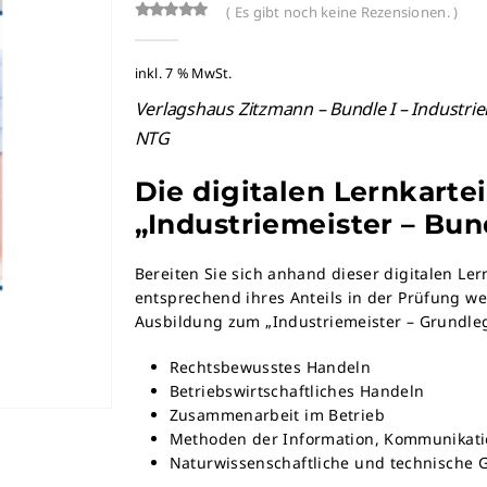
( Es gibt noch keine Rezensionen. )
0
out-of %1$s5%2$s
inkl. 7 % MwSt.
Verlagshaus Zitzmann – Bundle I – Industriem
NTG
Die digitalen Lernkarte
„Industriemeister – Bund
Bereiten Sie sich anhand dieser digitalen Le
entsprechend ihres Anteils in der Prüfung we
Ausbildung zum „Industriemeister – Grundleg
Rechtsbewusstes Handeln
Betriebswirtschaftliches Handeln
Zusammenarbeit im Betrieb
Methoden der Information, Kommunikat
Naturwissenschaftliche und technische 