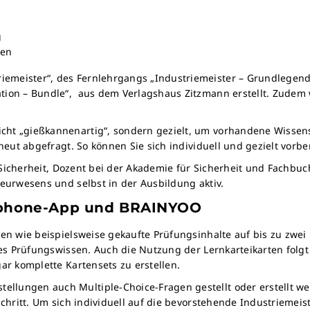
g
ten
emeister“, des Fernlehrgangs „Industriemeister – Grundlegende
ation – Bundle“, aus dem Verlagshaus Zitzmann erstellt. Zude
cht „gießkannenartig“, sondern gezielt, um vorhandene Wissens
rneut abgefragt. So können Sie sich individuell und gezielt vorb
nd Sicherheit, Dozent bei der Akademie für Sicherheit und Fachbu
ieurwesens und selbst in der Ausbildung aktiv.
rtphone-App und BRAINYOO
ten wie beispielsweise gekaufte Prüfungsinhalte auf bis zu zwe
des Prüfungswissen. Auch die Nutzung der Lernkarteikarten folgt
ar komplette Kartensets zu erstellen.
llungen auch Multiple-Choice-Fragen gestellt oder erstellt w
tschritt. Um sich individuell auf die bevorstehende Industriem