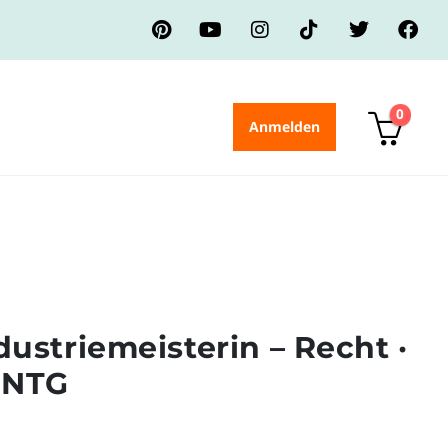
0
Anmelden
dustriemeisterin – Recht ·
· NTG