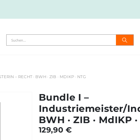
RIN – RECHT · BWH · ZIB · MDIKP · NTG
Bundle I –
Industriemeister/In
BWH · ZIB · MdIKP 
129,90
€