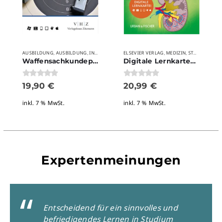
AUSBILDUNG
AUSBILDUNG
INDUSTRIEMEISTER
ELSEVIER VERLAG
SICHERHEIT
SICHERHEIT
MEDIZIN
STUDIUM
SICHERHEI
VER
,
,
,
,
,
,
,
,
Waffensachkundeprüfung nach § 7 – digitale Karteikarten
Digitale Lernkarten Anatomie und Physiologie
0
von 5
0
von 5
19,90
€
20,99
€
inkl. 7 % MwSt.
inkl. 7 % MwSt.
Expertenmeinungen
Entscheidend für ein sinnvolles und
befriedigendes Lernen in Studium