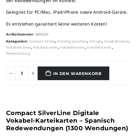
der Redewendungen im Kontext.
Geeignet für PC/Mac, iPad/iPhone sowie Android-Geräte.
Es entstehen garantiert keine weiteren Kosten!
Artikelnummer:
3606229
Compact Verlag
Freizeit
Sprachen
Verlage
Vokabeltrainer
Kategorien:
,
,
,
,
,
Vokabeltrainer
Vokabeltrainer
Vokabeltrainer
Vokabeltrainer
,
,
,
,
Weiterbildung
IN DEN WARENKORB
Compact SilverLine Digitale
Vokabel-Karteikarten – Spanisch
Redewendungen (1300 Wendungen)