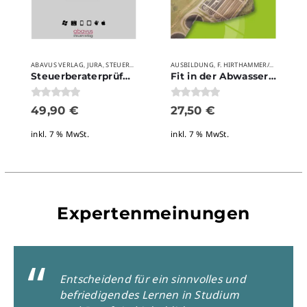
ABAVUS VERLAG
JURA
STEUERBERATER
STUDIUM
AUSBILDUNG
VERLAGE
F. HIRTHAMMER/DWA VERLAG
WEITERBILDUNG
,
,
,
,
,
,
Steuerberaterprüfung · Abgabenordnung / Finanzgerichtsordnung / Steuerstrafrecht
Fit in der Abwassertechnik?
0
von 5
0
von 5
49,90
€
27,50
€
inkl. 7 % MwSt.
inkl. 7 % MwSt.
Expertenmeinungen
Entscheidend für ein sinnvolles und
befriedigendes Lernen in Studium