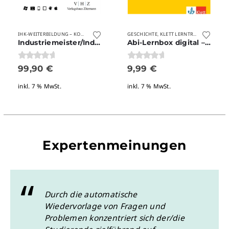
ANDSCHUTZ
MEISTER
VERLAGE
BRANDSCHUTZ
VERLAGSHAUS ZITZMANN
VERLAGE
WEITERBILDUNG
WEITERBILDUNG
INDUSTRIEMEISTER
GESCHICHTE
KLETT LERNTRAINING
INDUSTRIEMEISTER
SCHU
MEIS
,
,
,
,
IHK-WEITERBILDUNG – KOMPLETT-PAKETE
,
,
,
,
,
,
,
Industriemeister/Industriemeisterin Fahrzeuginnenausstattung
Abi-Lernbox digital – GESCHICHTE 2.0
0
von 5
0
von 5
99,90
€
9,99
€
inkl. 7 % MwSt.
inkl. 7 % MwSt.
Expertenmeinungen
Durch die automatische
Wiedervorlage von Fragen und
Problemen konzentriert sich der/die